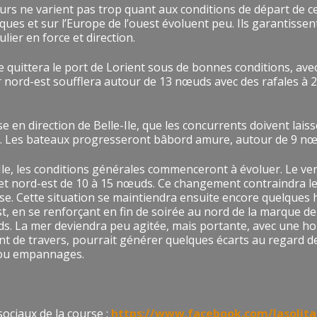
jours ne varient pas trop quant aux conditions de départ de c
iques et sur l’Europe de l’ouest évoluent peu. Ils garantissen
lier en force et direction.
te quittera le port de Lorient sous de bonnes conditions, avec
 nord-est soufflera autour de 13 nœuds avec des rafales à 2
 en direction de Belle-Ile, que les concurrents doivent lais
 Les bateaux progresseront bâbord amure, autour de 9 n
-Ile, les conditions générales commenceront à évoluer. Le ve
d et nord-est de 10 à 15 nœuds. Ce changement contraindra l
sse. Cette situation se maintiendra ensuite encore quelques 
, en se renforçant en fin de soirée au nord de la marque d
ds. La mer deviendra peu agitée, mais portante, avec une h
t de travers, pourrait générer quelques écarts au regard de 
s ou empannages.
sociaux de la course :
https://www.facebook.com/lasolita