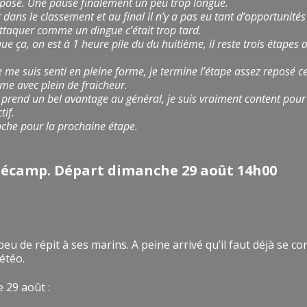
reposé. Une pause finalement un peu trop longue.
 dans le classement et au final il n’y a pas eu tant d’opportunités 
attaquer comme un dingue c’était trop tard.
e ça, on est à 1 heure pile du du huitième, il reste trois étapes a
 je me suis senti en pleine forme, je termine l’étape assez reposé 
me avec plein de fraicheur.
) prend un bel avantage au général, je suis vraiment content pour 
tif.
nche pour la prochaine étape.
Fécamp. Départ dimanche 29 août 14h00
peu de répit à ses marins. A peine arrivé qu’il faut déjà se co
étéo.
 29 août :