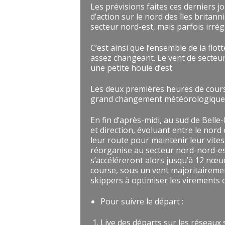
Les prévisions faites ces derniers 
d’action sur le nord des îles britann
secteur nord-est, mais parfois irrégu
C’est ainsi que l’ensemble de la flot
assez changeant. Le vent de secteur
une petite houle d’est.
Les deux premières heures de course
grand changement météorologique.
En fin d’après-midi, au sud de Belle
et direction, évoluant entre le nor
leur route pour maintenir leur vite
réorganise au secteur nord-nord-est
s’accéléreront alors jusqu’à 12 nœu
course, sous un vent majoritairemen
skippers à optimiser les virement
Pour suivre le départ :
Live des départs sur les réseaux 